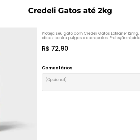
Credeli Gatos até 2kg
Proteja seu gato com Credeli Gatos Lotilaner 12m
eficaz contra pulgas e carrapatos. Proteção rápid
R$ 72,90
Comentários