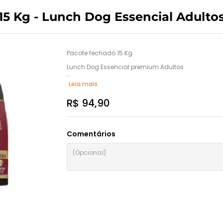
15 Kg - Lunch Dog Essencial Adulto
Pacote fechado 15 Kg

Lunch Dog Essencial premium Adultos

A Linha Lunch Dog oferece nutrição completa ao seu
Leia mais
Desenvolvida por veterinários especializados, é fei
nutricional, resultando em um alimento saudável 
R$ 94,90
Comentários