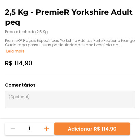
2,5 Kg - PremieR Yorkshire Adult
peq
Pacote fechado 2,5 Kg

PremieR® Raças Específicas Yorkshire Adultos Porte Pequeno Frango

Cada raça possui suas particularidades e se beneficia de 
cuidados especiais.

Leia mais
Desenvolvida com ingredientes nobres e alta tecnologia, oferece 
benefícios exclusivos que visam minimizar os principais 
R$ 114,90
problemas de saúde das raças e auxiliar para o pleno 
desenvolvimento de suas características típicas desejáveis.

PremieR® Yorkshire foi formulada a partir deste conceito e oferece 
tudo que a raça precisa.
Comentários
1
Adicionar
R$ 114,90