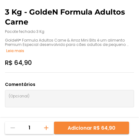
3 Kg - GoldeN Formula Adultos
Carne
Pacote fechado 3 Kg

GoldeN® Formula Adultos Carne & Arroz Mini Bits é um alimento 
Premium Especial desenvolvido para cães adultos de pequeno 
porte.

Leia mais
Os cães são essencialmente carnívoros e digerem muito melhor os 
alimentos de origem animal.

R$ 64,90
Apresenta grãos adequados para animais de pequeno porte, 
facilitando a mastigação.

GoldeN® Formula Adultos Carne& Arroz Mini Bits é um produto 
completo e visa, acima de tudo, proporcionar aos cães, o nível 
ideal de todos os nutrientes que eles necessitam
Comentários
1
Adicionar
R$ 64,90