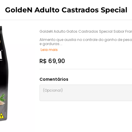
GoldeN Adulto Castrados Special
GoldeN Adulto Gatos Castrados Special Sabor Fran
Alimento que auxilia no controle do ganho de peso,
e gorduras.

Além disso, contribui para prevenção dos principais 
Leia mais
método SSR, tecnologia aplicada que proporciona 
animal.

R$ 69,90
O alimento também possui uma seleção de ingredi
do odor das fezes.
Comentários