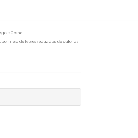
go e Carne

 por meio de teores reduzidos de calorias 
tipos de cálculos urinários utilizando o 
um trato urinário saudável para o 
entes especiais que permitem a redução 