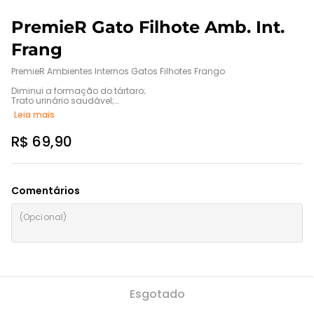
PremieR Gato Filhote Amb. Int.
Frang
PremieR Ambientes Internos Gatos Filhotes Frango

Diminui a formação do tártaro;

Trato urinário saudável;

Pelagem bonita e pele saudável;

Leia mais
Odor e volume das fezes reduzidos.

Sem Corante.
R$ 69,90
Comentários
Esgotado